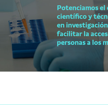
Potenciamos el
científico y téc
en investigación
facilitar la acce
personas a los 