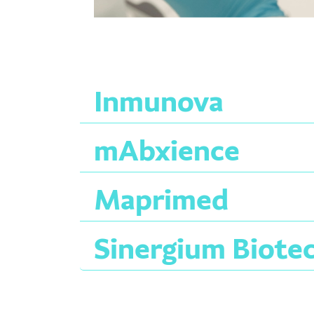
Inmunova
mAbxience
Maprimed
Sinergium Biote