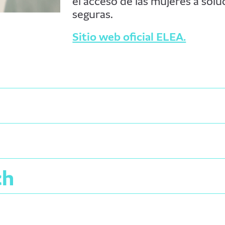
el acceso de las mujeres a solu
seguras.
Sitio web oficial ELEA.
ch