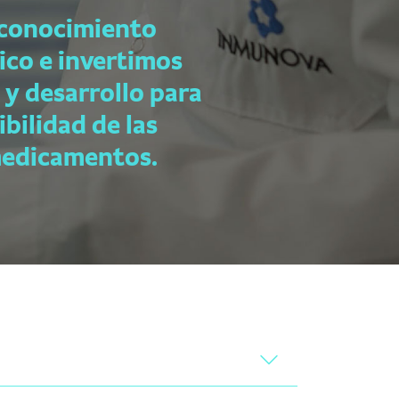
 conocimiento
nico e invertimos
 y desarrollo para
sibilidad de las
medicamentos.