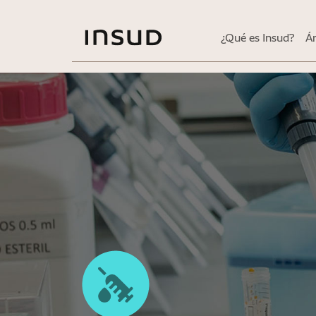
¿Qué es Insud?
Á