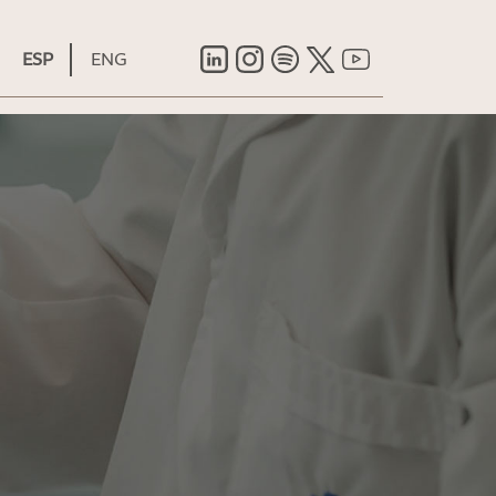
ESP
ENG